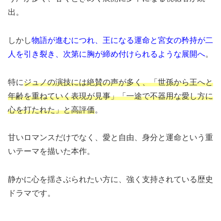
出。
しかし
物語が進むにつれ、王になる運命と宮女の矜持が二
人を引き裂き、次第に胸が締め付けられるような展開へ
。
特に
ジュノの演技には絶賛の声が多く、「世孫から王へと
年齢を重ねていく表現が見事」「一途で不器用な愛し方に
心を打たれた」と高評価
。
甘いロマンスだけでなく、愛と自由、身分と運命という重
いテーマを描いた本作。
静かに心を揺さぶられたい方に、強く支持されている歴史
ドラマです。