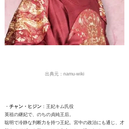
出典元：namu-wiki
・
チャン・ヒジン
：王妃キム氏役
英祖の継妃で、のちの貞純王后。
聡明で冷静な判断力を持つ王妃。宮中の政治にも通じ、才