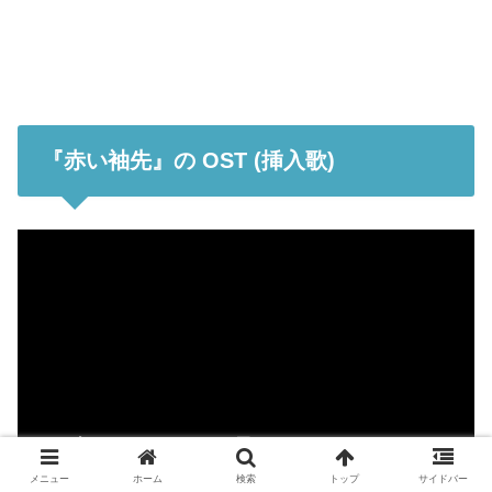
『赤い袖先』の OST (挿入歌)
メニュー
ホーム
検索
トップ
サイドバー