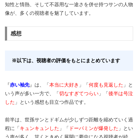
知性と情熱、そして不器用な一途さを併せ持つサンの人物
像が、多くの視聴者を魅了しています。
感想
※以下は、視聴者の評価をもとにまとめています
『
赤い袖先
』は、「
本当に大好き
」「
何度も見返した
」と
いう声が多い一方で、「
切なすぎてつらい
」「
後半は号泣
した
」という感想も目立つ作品です。
前半は、世孫サンとドギムが少しずつ距離を縮めていく過
程に「
キュンキュンした
」「
ドーパミンが爆発した
」とい
う声が多く、甘くときめく展開に夢中になる視聴者が続