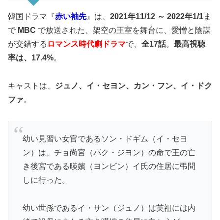
韓国ドラマ『
赤い袖先
』は、
2021年11/12 ～ 2022年1/1
ま
で
MBC
で放送された、架空の王室を舞台に、愛憎と陰謀
が交錯する
ロマンス時代劇ドラマ
で、
全17話
。
最高視聴
率は、17.4%
。
キャストは、
ジュノ、イ・セヨン、カン・フン、イ・ドク
ファ
。
幼い見習い女官であるソン・ドギム（イ・セヨ
ン）は、チョ尚宮（パク・ジヨン）の命で王の亡
き後宮である暎嬪（ヨンビン）イ氏の住居に弔問
しに行った。
幼い世孫であるイ・サン（ジュノ）は英祖には内