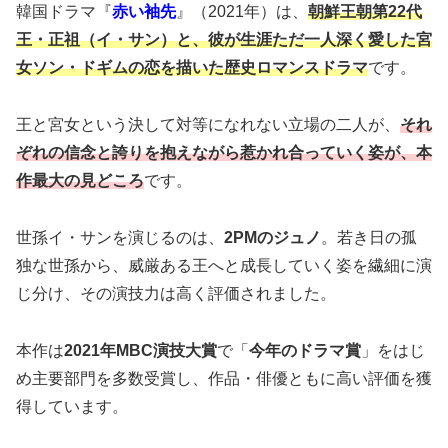
韓国ドラマ『
赤い袖先
』（2021年）は、
朝鮮王朝第22代
王・正祖（イ・サン）と、彼が生涯ただ一人深く愛した宮
女ソン・ドギムの恋を描いた歴史ロマンスドラマ
です。
王と宮女という決して対等になれない立場の二人が、
それ
ぞれの信念と誇りを抱えながら惹かれ合っていく姿が、本
作最大の見どころ
です。
世孫イ・サンを演じるのは、
2PMのジュノ
。若き日の孤
独な世孫から、威厳ある王へと成長していく姿を繊細に演
じ分け、その演技力は高く評価されました。
本作は
2021年MBC演技大賞
で「
今年のドラマ賞
」をはじ
め主要部門を多数受賞し、作品・俳優ともに高い評価を獲
得しています。