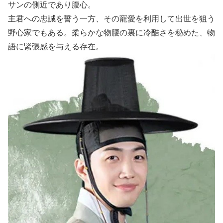
サンの側近であり腹心。
主君への忠誠を誓う一方、その寵愛を利用して出世を狙う
野心家でもある。柔らかな物腰の裏に冷酷さを秘めた、物
語に緊張感を与える存在。